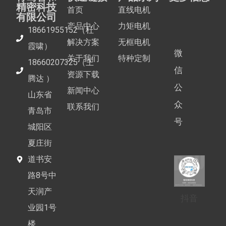
精密科技
首页
直线电机
有限公司
产品中心
力矩电机
18661955152（杜
解决方案
无框电机
霞啸）
微
关于我们
特种定制
18660207325（王
信
资源下载
腾达 ）
公
新闻中心
山东省
众
联系我们
青岛市
号
城阳区
夏庄街
道书安
路8号中
天润产
抖音
业园1号
楼