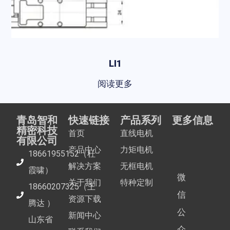
LI1
阅读更多
青岛智和
快速链接
产品系列
更多信息
精密科技
首页
直线电机
有限公司
产品中心
力矩电机
18661955152（杜
解决方案
无框电机
霞啸）
微
关于我们
特种定制
18660207325（王
信
资源下载
腾达 ）
公
新闻中心
山东省
众