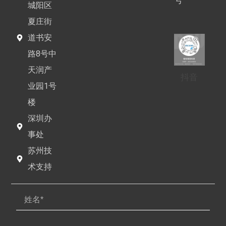
号
城阳区
夏庄街
道书安
路8号中
天润产
抖音
业园1号
楼
深圳办
事处
苏州技
术支持