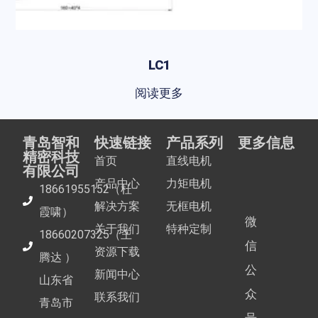
LC1
阅读更多
青岛智和
快速链接
产品系列
更多信息
精密科技
首页
直线电机
有限公司
产品中心
力矩电机
18661955152（杜
解决方案
无框电机
霞啸）
微
关于我们
特种定制
18660207325（王
信
资源下载
腾达 ）
公
新闻中心
山东省
众
联系我们
青岛市