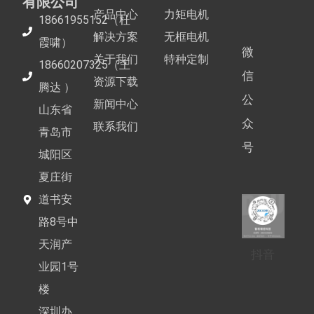
有限公司
产品中心
力矩电机
18661955152（杜
解决方案
无框电机
霞啸）
微
关于我们
特种定制
18660207325（王
信
资源下载
腾达 ）
公
新闻中心
山东省
众
联系我们
青岛市
号
城阳区
夏庄街
道书安
路8号中
天润产
抖音
业园1号
楼
深圳办