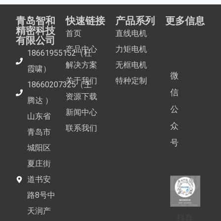
青岛智和
快速链接
产品系列
更多信息
精密科技
首页
直线电机
有限公司
产品中心
力矩电机
18661955152（杜
解决方案
无框电机
霞啸）
微
关于我们
特种定制
18660207325（王
信
资源下载
腾达 ）
公
新闻中心
山东省
众
联系我们
青岛市
号
城阳区
夏庄街
道书安
路8号中
天润产
抖音