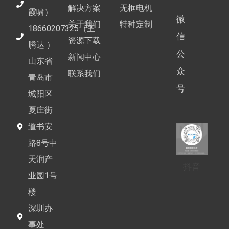
解决方案
无框电机
霞啸）
微
关于我们
特种定制
18660207325（王
信
资源下载
腾达 ）
公
新闻中心
山东省
众
联系我们
青岛市
号
城阳区
夏庄街
道书安
路8号中
天润产
抖音
业园1号
楼
深圳办
事处