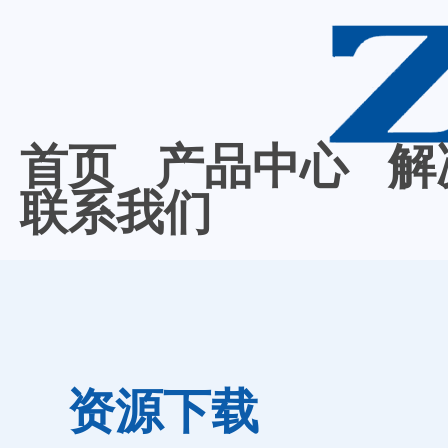
首页
产品中心
解
联系我们
资源下载