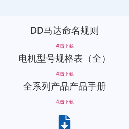
DD马达命名规则
点击下载
电机型号规格表（全）
点击下载
全系列产品产品手册
点击下载