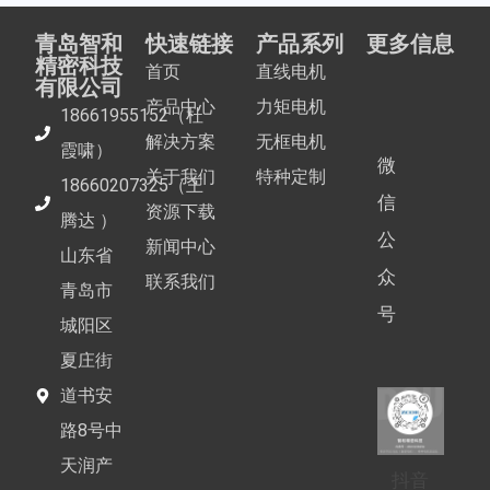
青岛智和
快速链接
产品系列
更多信息
精密科技
首页
直线电机
有限公司
产品中心
力矩电机
18661955152（杜
解决方案
无框电机
霞啸）
微
关于我们
特种定制
18660207325（王
信
资源下载
腾达 ）
公
新闻中心
山东省
众
联系我们
青岛市
号
城阳区
夏庄街
道书安
路8号中
天润产
抖音