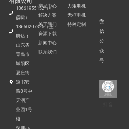
有限公司
产品中心
力矩电机
18661955152（杜
解决方案
无框电机
霞啸）
微
关于我们
特种定制
18660207325（王
信
资源下载
腾达 ）
公
新闻中心
山东省
众
联系我们
青岛市
号
城阳区
夏庄街
道书安
路8号中
天润产
抖音
业园1号
楼
深圳办