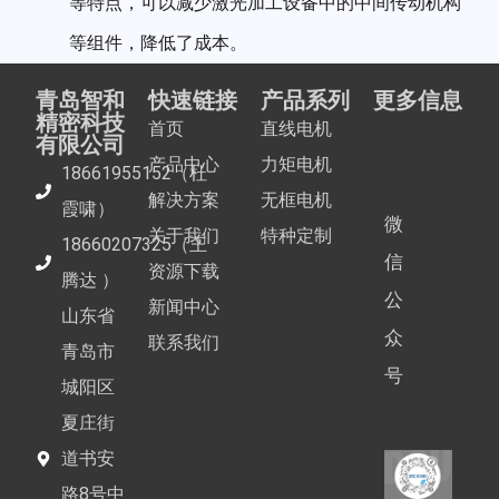
等特点，可以减少激光加工设备中的中间传动机构
等组件，降低了成本。
青岛智和
快速链接
产品系列
更多信息
精密科技
首页
直线电机
有限公司
产品中心
力矩电机
18661955152（杜
解决方案
无框电机
霞啸）
微
关于我们
特种定制
18660207325（王
信
资源下载
腾达 ）
公
新闻中心
山东省
众
联系我们
青岛市
号
城阳区
夏庄街
道书安
路8号中