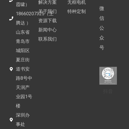
解决方案
无框电机
霞啸）
微
关于我们
特种定制
18660207325（王
信
资源下载
腾达 ）
公
新闻中心
山东省
众
联系我们
青岛市
号
城阳区
夏庄街
道书安
路8号中
天润产
抖音
业园1号
楼
深圳办
事处